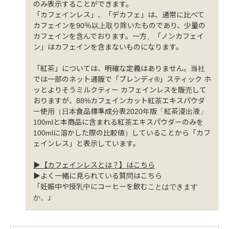
のみ表示することができます。
「カフェインレス」、「デカフェ」は、通常に比べて
カフェインを90％以上取り除いたものであり、少量の
カフェインを含んでおります。一方、「ノンカフェイ
ン」はカフェインを含まないものになります。
「紅茶」については、明確な定義はありません。当社
では一部のネット通販で「ブレンディ®」スティック ホ
ッとよりそうミルクティー カフェインレスを販売して
おりますが、88%カフェインカット紅茶エキスパウダ
ー使用（日本食品標準成分表2020年版「紅茶浸出液」
100mlと本商品に含まれる紅茶エキスパウダーのみを
100mlに溶かした際の比較値）していることから「カフ
ェインレス」と表示しています。
▶
【カフェインレスとは？】
はこちら
▶よく一緒に見られている質問はこちら
「妊娠中や授乳中にコーヒーを飲むことはできます
か。」